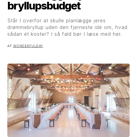
bryllupsbudget
Står I overfor at skulle planlægge jeres
drømmebryllup uden den fjerneste idé om, hvad
sådan ét koster? I så fald bør I læse med her.
AF
WONDERFULDAY