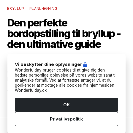
BRYLLUP · PLANLÆGNING
Den perfekte
bordopstilling til bryllup -
den ultimative guide
Er I klar til at lave bordplanen til jeres bryllup?
Vi beskytter dine oplysninger
Hvis ikke - så frygt ej. Vi giver jer her den
Wonderfulday bruger cookies til at give dig den
ultimative guide til, hvordan I griber
bedste personlige oplevelse på vores website samt til
planlægningen an.
analytiske formål. Ved at fortsætte antager vi, at du
godkender at modtage alle cookies fra hjemmesiden
AF
WONDERFULDAY
Wonderfulday.dk.
OK
Privatlivspolitik
Hjem
Leverandører
Værktøjer
Inspiration
Konto