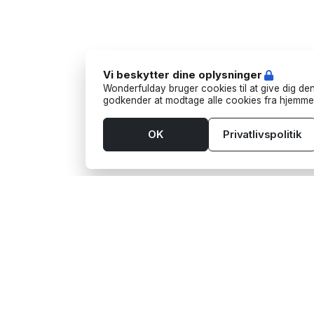
Vi beskytter dine oplysninger
Wonderfulday bruger cookies til at give dig den
godkender at modtage alle cookies fra hjemme
OK
Privatlivspolitik
Værktøjer
Leve
App
Aktivi
Budget
Bart
Bordplan
Foodt
Gaveønsker
Fotog