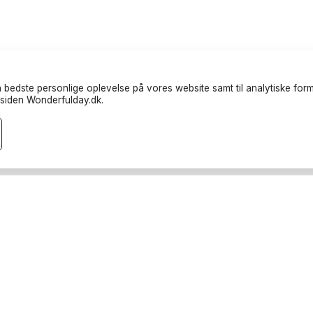
 bedste personlige oplevelse på vores website samt til analytiske formå
siden Wonderfulday.dk.
randører
Ressourcer
teter
Inspiration
endere
Forum
rucks
Log ind
rafer
Bliv partner