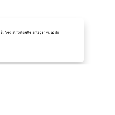
l. Ved at fortsætte antager vi, at du
Prøv Wonderfulday på
mobilen
Få inspiration, brug vores
planlægningsværktøjer og book
leverandører til dit næste
arrangement.