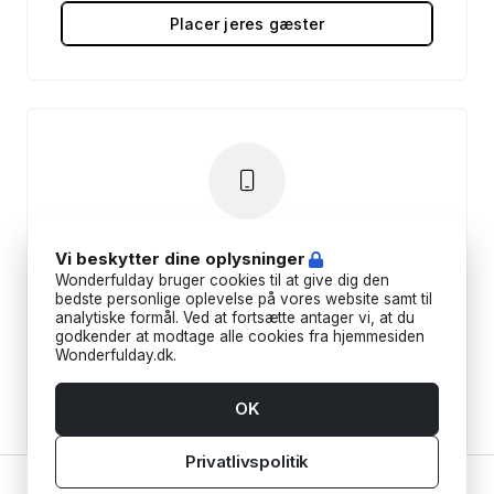
Placer jeres gæster
App
Vi beskytter dine oplysninger
Wonderfulday bruger cookies til at give dig den
Planlæg dit arrangement farten, og lad
bedste personlige oplevelse på vores website samt til
dine gæster dele billeder i et fælles
analytiske formål. Ved at fortsætte antager vi, at du
godkender at modtage alle cookies fra hjemmesiden
fotoalbum.
Wonderfulday.dk.
OK
Download appen
Privatlivspolitik