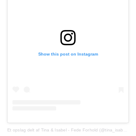
Show this post on Instagram
Et opslag delt af Tina & Isabel - Fede Forhold (@tina_isabel_fedeforhold)