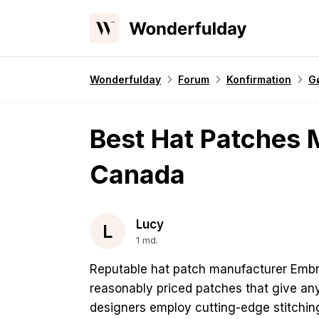
Wonderfulday
Forum
Konfirmation
Gø
Best Hat Patches 
Canada
Lucy
L
1 md.
Reputable hat patch manufacturer Embro
reasonably priced patches that give any
designers employ cutting-edge stitchin