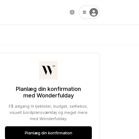
Planlæg din konfirmation
med Wonderfulday
Få adgang til tjeklister, budget, selfiebox,
visuelt bordplansværktøj og meget mere
med Wonderfulday.
Planlæg din konfirmation