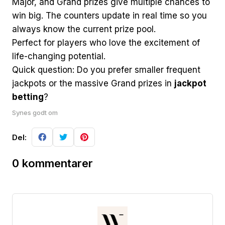
Major, and Grand prizes give multiple chances to
win big. The counters update in real time so you
always know the current prize pool.
Perfect for players who love the excitement of
life-changing potential.
Quick question: Do you prefer smaller frequent
jackpots or the massive Grand prizes in
jackpot
betting
?
Synes godt om
Del:
0 kommentarer