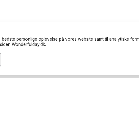
 bedste personlige oplevelse på vores website samt til analytiske formå
siden Wonderfulday.dk.
randører
Ressourcer
teter
Inspiration
endere
Forum
rucks
Log ind
rafer
Bliv partner