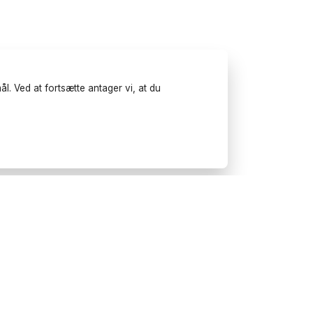
l. Ved at fortsætte antager vi, at du
Prøv Wonderfulday på
mobilen
Få inspiration, brug vores
planlægningsværktøjer og book
leverandører til dit næste
arrangement.