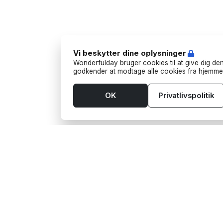
Vi beskytter dine oplysninger
Wonderfulday bruger cookies til at give dig den
godkender at modtage alle cookies fra hjemme
OK
Privatlivspolitik
Værktøjer
Leve
App
Aktivi
Budget
Bart
Bordplan
Foodt
Gaveønsker
Fotog