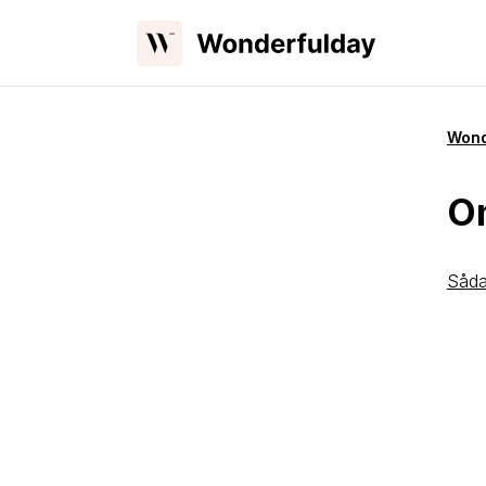
Wond
O
Såda