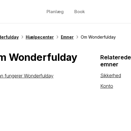
Planlæg
Book
erfulday
Hjælpecenter
Emner
Om Wonderfulday
m Wonderfulday
Relaterede
emner
Sikkerhed
n fungerer Wonderfulday
Konto