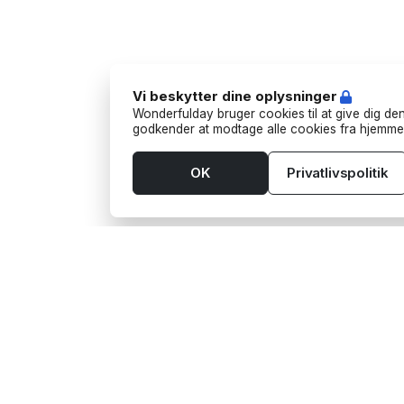
Vi beskytter dine oplysninger
Wonderfulday bruger cookies til at give dig den
godkender at modtage alle cookies fra hjemme
OK
Privatlivspolitik
Værktøjer
Leve
App
Aktivi
Budget
Bart
Bordplan
Foodt
Gaveønsker
Fotog