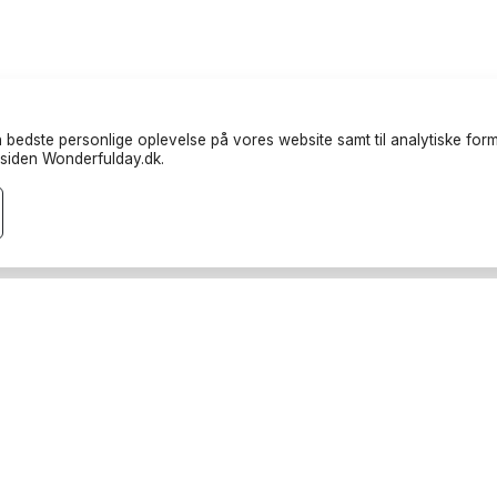
 bedste personlige oplevelse på vores website samt til analytiske formå
siden Wonderfulday.dk.
randører
Ressourcer
teter
Inspiration
endere
Forum
rucks
Log ind
rafer
Bliv partner