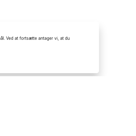
l. Ved at fortsætte antager vi, at du
Prøv Wonderfulday på
mobilen
Få inspiration, brug vores
planlægningsværktøjer og book
leverandører til dit næste
arrangement.