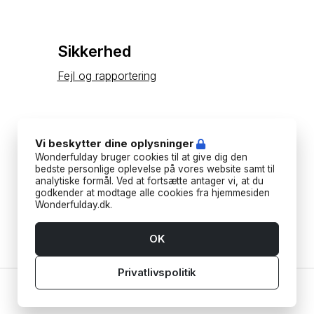
Sikkerhed
Fejl og rapportering
Konto
Vi beskytter dine oplysninger
Wonderfulday bruger cookies til at give dig den
Oprettelse af konto
bedste personlige oplevelse på vores website samt til
analytiske formål. Ved at fortsætte antager vi, at du
godkender at modtage alle cookies fra hjemmesiden
Wonderfulday.dk.
OK
Privatlivspolitik
Hjem
Leverandører
Værktøjer
Inspiration
Konto