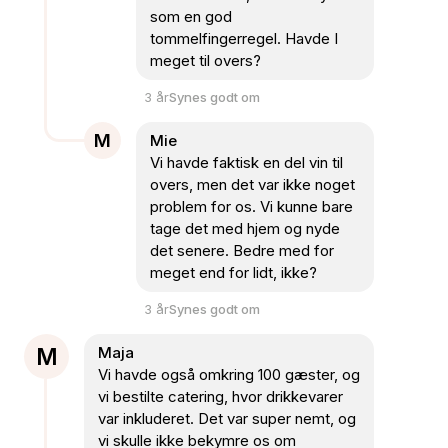
som en god
tommelfingerregel. Havde I
meget til overs?
3 år
Synes godt om
M
Mie
Vi havde faktisk en del vin til
overs, men det var ikke noget
problem for os. Vi kunne bare
tage det med hjem og nyde
det senere. Bedre med for
meget end for lidt, ikke?
3 år
Synes godt om
M
Maja
Vi havde også omkring 100 gæster, og
vi bestilte catering, hvor drikkevarer
var inkluderet. Det var super nemt, og
vi skulle ikke bekymre os om