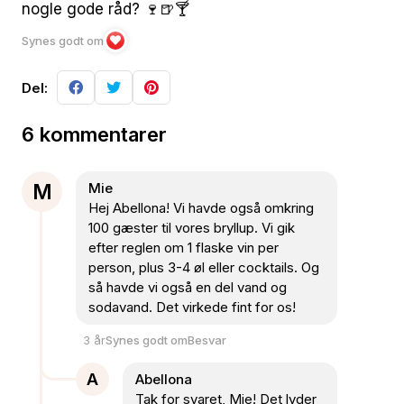
nogle gode råd? 🍷🍺🍸
Synes godt om
Del:
6 kommentarer
M
Mie
Hej Abellona! Vi havde også omkring
100 gæster til vores bryllup. Vi gik
efter reglen om 1 flaske vin per
person, plus 3-4 øl eller cocktails. Og
så havde vi også en del vand og
sodavand. Det virkede fint for os!
3 år
Synes godt om
Besvar
A
Abellona
Tak for svaret, Mie! Det lyder