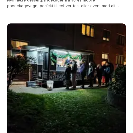
Nyd lækre dessertpandekager fra vores mobile
pandekagevogn, perfekt til enhver fest eller event med alt
inkluderet.