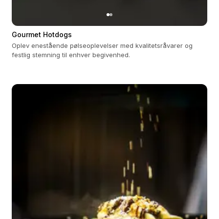
Gourmet Hotdogs
Oplev enestående pølseoplevelser med kvalitetsråvarer og
festlig stemning til enhver begivenhed.