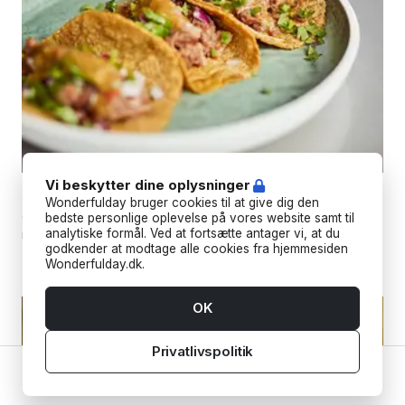
Vi beskytter dine oplysninger
El Patrón
Wonderfulday bruger cookies til at give dig den
Oplev essensen af ​​det gamle maya- og aztekermad,
bedste personlige oplevelse på vores website samt til
analytiske formål. Ved at fortsætte antager vi, at du
moderniseret til nutidens smagsløg med en kærlighed til
godkender at modtage alle cookies fra hjemmesiden
detaljer.
Wonderfulday.dk.
OK
Privatlivspolitik
Hjem
Leverandører
Værktøjer
Inspiration
Konto