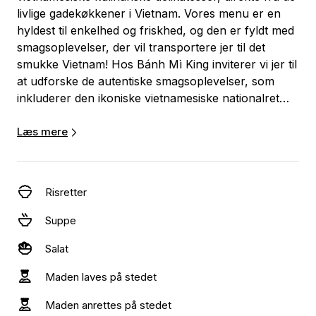
livlige gadekøkkener i Vietnam. Vores menu er en
hyldest til enkelhed og friskhed, og den er fyldt med
smagsoplevelser, der vil transportere jer til det
smukke Vietnam! Hos Bánh Mì King inviterer vi jer til
at udforske de autentiske smagsoplevelser, som
inkluderer den ikoniske vietnamesiske nationalret
'Pho', aromatiske risretter, forfriskende salater,
sprøde forårsruller og vores berømte baguettes.
Læs mere
Skriv til os for et tilbud, eller book os direkte via.
siden. Vi glæder os til at gøre jeres dag helt speciel.
Risretter
Suppe
Salat
Maden laves på stedet
Maden anrettes på stedet