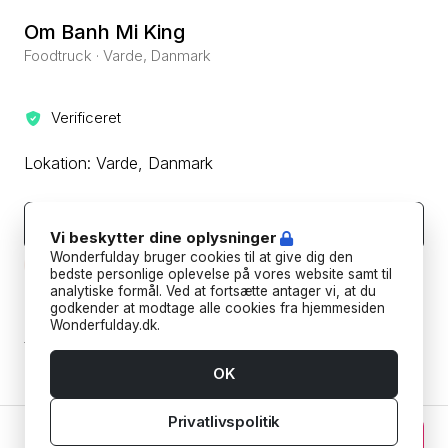
Om Banh Mi King
Foodtruck · Varde, Danmark
Verificeret
Lokation: Varde, Danmark
Kontakt leverandøren
Vi beskytter dine oplysninger
Wonderfulday bruger cookies til at give dig den
Beskyt din betaling ved aldrig at overføre eller kommunikere
uden for Wonderfulday's hjemmeside eller app.
bedste personlige oplevelse på vores website samt til
analytiske formål. Ved at fortsætte antager vi, at du
godkender at modtage alle cookies fra hjemmesiden
Forudbetalings- og afbestillingspolitik
Wonderfulday.dk.
Tilføj datoer for at se forudbetalings- og
afbestillingspoltikken for din reservation.
OK
Privatlivspolitik
0 kr. DKK
Fortsæt