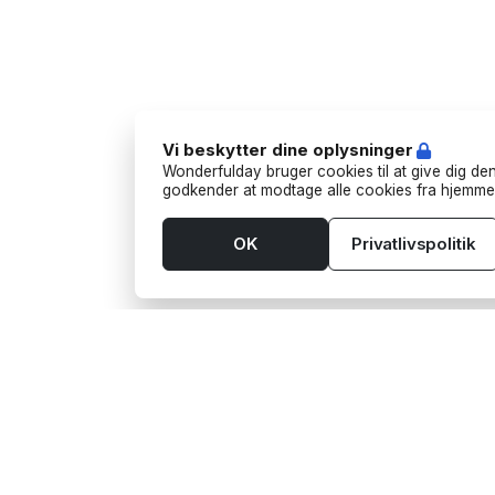
Vi beskytter dine oplysninger
Wonderfulday bruger cookies til at give dig den
godkender at modtage alle cookies fra hjemme
OK
Privatlivspolitik
Værktøjer
Lever
App
Aktivit
Budget
Barten
Bordplan
Foodtr