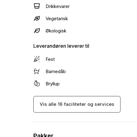
Drikkevarer
velegnet som sort kaffe samt espresso i mælk
osv).
Vegetarisk
Vi laver også gerne almindelig filterkaffe. 
Økologisk
maskinen. 😊
Leverandøren leverer til
Lækker dessert uden oprydning og til en god 
Fest
Vi tilbyder desuden firmaaftaler, og kan også 
Barnedåb
ansatte.
Bryllup
Vis alle 16 faciliteter og services
Pakker