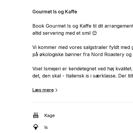
Gourmet Is og Kaffe
Book Gourmet Is og Kaffe til dit arrangement.
altid servering med et smil 😊
Vi kommer med vores salgstrailer fyldt med g
på økologiske bønner fra Nord Roastery og 
Voel Ismejeri er kendetegnet ved høj kvalitet
det, den skal - Italiensk is i særklasse. Der 
med bær eller frugt samt mælkeis på økolog
netop vundet 3. pladsen i Mejeriforeningens 
Læs mere
Vi har typisk 2-3 varianter af sorbet og 4-5 
vogn.
Kage
Vi laver alle slags specialkaffe - også iskaffe
Is
Aarhus. Vi bruger risteriets økologiske bø