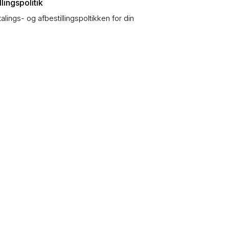
lingspolitik
talings- og afbestillingspoltikken for din