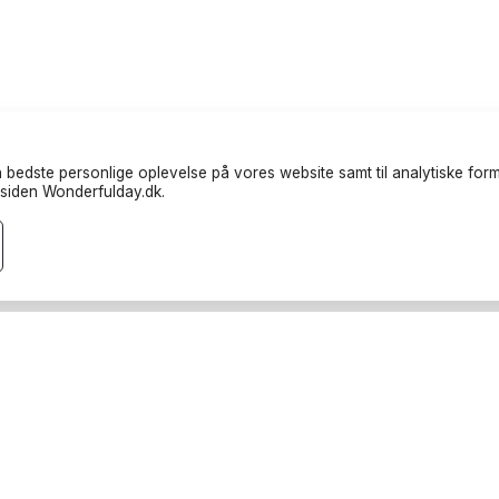
 bedste personlige oplevelse på vores website samt til analytiske formå
siden Wonderfulday.dk.
andører
Ressourcer
eter
Inspiration
dere
Forum
ucks
Log ind