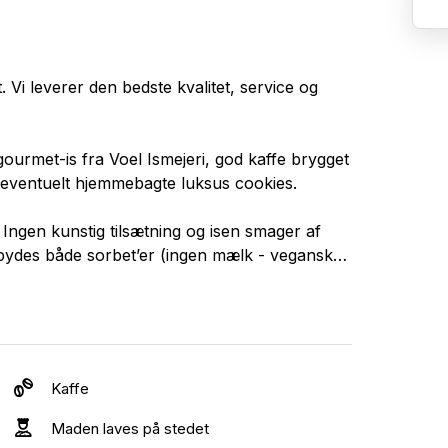
 Vi leverer den bedste kvalitet, service og
ourmet-is fra Voel Ismejeri, god kaffe brygget
eventuelt hjemmebagte luksus cookies.
. Ingen kunstig tilsætning og isen smager af
tilbydes både sorbet’er (ingen mælk - vegansk)
isk mælk. Mejeriets mintchokolade-is har
kåring af årets gourmet-is.
varianter af mælkeis med i vores is/kaffe-
Kaffe
. Nord Roastery er et lille risteri nord for
Maden laves på stedet
nne fra Guatemala (Asoproguate) som er