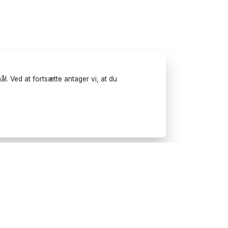
l. Ved at fortsætte antager vi, at du
Prøv Wonderfulday på mobilen
Få inspiration, brug vores
planlægningsværktøjer og book
leverandører til dit næste arrangement.