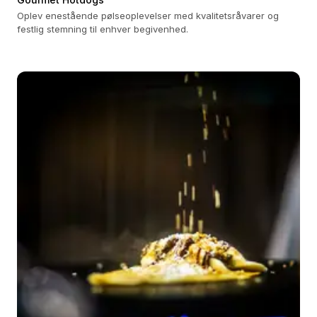
Oplev enestående pølseoplevelser med kvalitetsråvarer og
festlig stemning til enhver begivenhed.