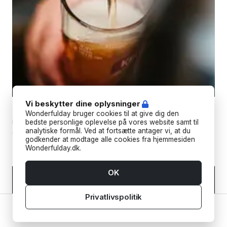
Vi beskytter dine oplysninger
Skumtoppen Fadølsbar
Wonderfulday bruger cookies til at give dig den
Forkæl dine gæster med kolde fadøl! Bredt udvalg af anlæg og
bedste personlige oplevelse på vores website samt til
analytiske formål. Ved at fortsætte antager vi, at du
øltyper til enhver fest.
godkender at modtage alle cookies fra hjemmesiden
Wonderfulday.dk.
OK
Privatlivspolitik
Hjem
Leverandører
Værktøjer
Inspiration
Konto