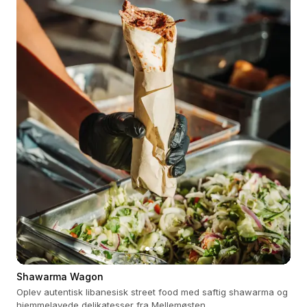
Shawarma Wagon
Oplev autentisk libanesisk street food med saftig shawarma og
hjemmelavede delikatesser fra Mellemøsten.