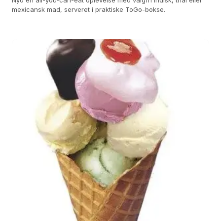
Nyd en all-you-can-eat oplevelse med valgfri indisk, thai eller
mexicansk mad, serveret i praktiske ToGo-bokse.