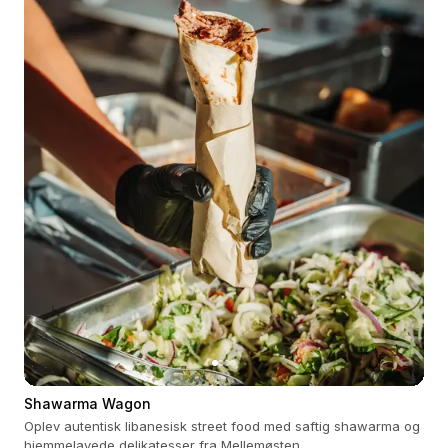
Shawarma Wagon
Oplev autentisk libanesisk street food med saftig shawarma og
hjemmelavede delikatesser fra Mellemøsten.