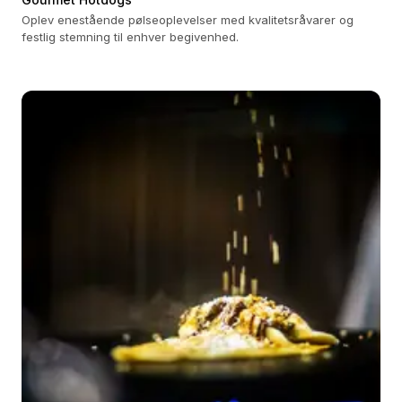
Oplev enestående pølseoplevelser med kvalitetsråvarer og
festlig stemning til enhver begivenhed.