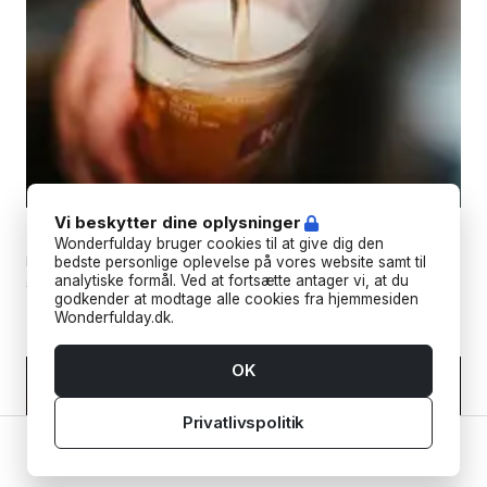
Vi beskytter dine oplysninger
Skumtoppen Fadølsbar
Wonderfulday bruger cookies til at give dig den
Forkæl dine gæster med kolde fadøl! Bredt udvalg af anlæg og
bedste personlige oplevelse på vores website samt til
analytiske formål. Ved at fortsætte antager vi, at du
øltyper til enhver fest.
godkender at modtage alle cookies fra hjemmesiden
Wonderfulday.dk.
OK
Privatlivspolitik
Hjem
Leverandører
Værktøjer
Inspiration
Konto