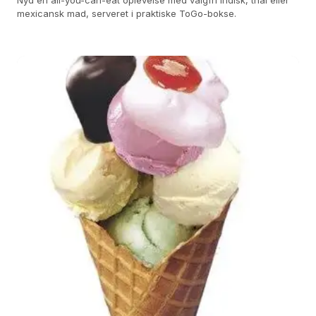
Nyd en all-you-can-eat oplevelse med valgfri indisk, thai eller
mexicansk mad, serveret i praktiske ToGo-bokse.