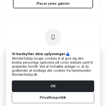
Placer jeres gæster
App
Vi beskytter dine oplysninger
Wonderfulday bruger cookies til at give dig den
Planlæg dit arrangement farten, og lad
bedste personlige oplevelse på vores website samt til
analytiske formål. Ved at fortsætte antager vi, at du
dine gæster dele billeder i et fælles
godkender at modtage alle cookies fra hjemmesiden
fotoalbum.
Wonderfulday.dk.
OK
Download appen
Privatlivspolitik