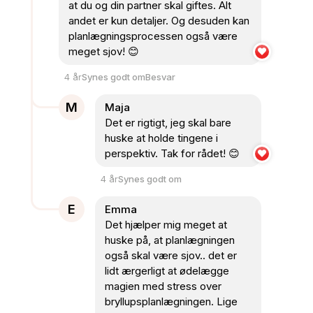
at du og din partner skal giftes. Alt
andet er kun detaljer. Og desuden kan
planlægningsprocessen også være
meget sjov! 😊
4 år
Synes godt om
Besvar
M
Maja
Det er rigtigt, jeg skal bare
huske at holde tingene i
perspektiv. Tak for rådet! 😊
4 år
Synes godt om
E
Emma
Det hjælper mig meget at
huske på, at planlægningen
også skal være sjov.. det er
lidt ærgerligt at ødelægge
magien med stress over
bryllupsplanlægningen. Lige