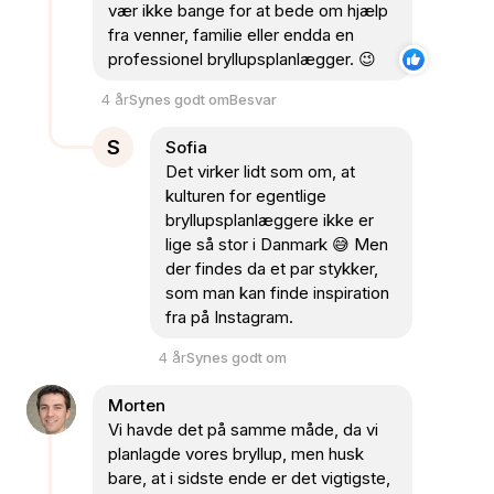
vær ikke bange for at bede om hjælp
fra venner, familie eller endda en
professionel bryllupsplanlægger. 😉
4 år
Synes godt om
Besvar
S
Sofia
Det virker lidt som om, at
kulturen for egentlige
bryllupsplanlæggere ikke er
lige så stor i Danmark
😅
Men
der findes da et par stykker,
som man kan finde inspiration
fra på Instagram.
4 år
Synes godt om
Morten
Vi havde det på samme måde, da vi
planlagde vores bryllup, men husk
bare, at i sidste ende er det vigtigste,