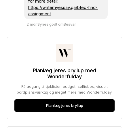
for more detail:
https://writemyessay.qa/btec-hnd-
assignment
2 mdr.
Synes godt om
Besvar
Planlæg jeres bryllup med
Wonderfulday
Få adgang til tjeklister, budget, selfiebox, visuelt
bordplansværktøj og meget mere med Wonderfulday.
Planlæg jeres bryllup