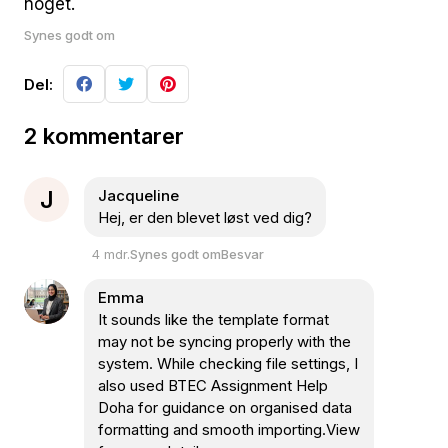
noget.
Synes godt om
Del:
2 kommentarer
J
Jacqueline
Hej, er den blevet løst ved dig?
4 mdr.
Synes godt om
Besvar
Emma
It sounds like the template format
may not be syncing properly with the
system. While checking file settings, I
also used BTEC Assignment Help
Doha for guidance on organised data
formatting and smooth importing.View