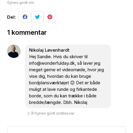
Synes godt om
Del:
1 kommentar
Nikolaj Løvenhardt
Hej Sandie. Hvis du skriver til
info@wonderfulday.dk, så laver jeg
meget gerne et videomøde, hvor jeg
vise dig, hvordan du kan bruge
bordplansværktøjet
😊
Det er både
muligt at lave runde og firkantede
borde, som du kan trække i både
bredde/længde. Dbh. Nikolaj
2 år
Synes godt om
Besvar