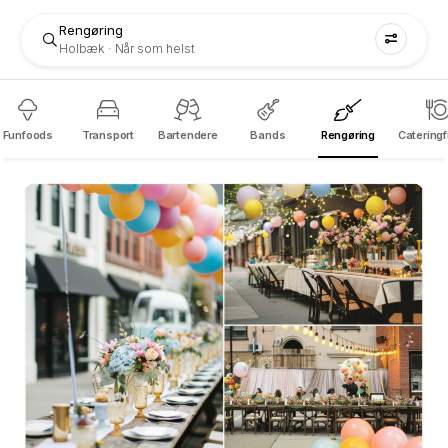
Rengøring
Holbæk
Når som helst
Funfoods
Transport
Bartendere
Bands
Rengøring
Catering