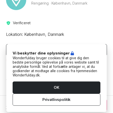
Rengøring · København, Danmark
🎉 Happy Helper - din pålidelige rengøringspartner!
🎉
Verificeret
Lokation: København, Danmark
Kontakt leverandøren
Vi beskytter dine oplysninger
Wonderfulday bruger cookies til at give dig den
Beskyt din betaling ved aldrig at overføre eller kommunikere
uden for Wonderfulday's hjemmeside eller app.
bedste personlige oplevelse på vores website samt til
analytiske formål. Ved at fortsætte antager vi, at du
godkender at modtage alle cookies fra hjemmesiden
Forudbetalings- og afbestillingspolitik
Wonderfulday.dk.
Tilføj datoer for at se forudbetalings- og
afbestillingspoltikken for din reservation.
OK
Privatlivspolitik
625 kr. DKK
Fortsæt
Vælg dato