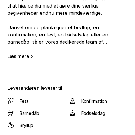
til at hjælpe dig med at gøre dine særlige
begivenheder endnu mere mindeværdige.
Uanset om du planlægger et bryllup, en
konfirmation, en fest, en fødselsdag eller en
barnedåb, så er vores dedikerede team af
rengøringsassistenter klar til at tage sig af alle dine
rengøringsbehov. Vi forstår vigtigheden af at skabe
Læs mere
en ren og indbydende atmosfære, hvor du og dine
gæster kan nyde dagen fuldt ud.
Vores rengøringsassistenter er nøje udvalgt og
Leverandøren leverer til
trænet for at sikre, at de leverer en professionel og
pålidelig service hver gang. De er erfarne og har
Fest
Konfirmation
ekspertise inden for rengøring, så du kan være tryg
Barnedåb
Fødselsdag
ved, at dit hjem eller festlokale vil skinne, når de er
færdige.
Bryllup