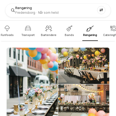
Rengøring
Fredensborg
Når som helst
Funfoods
Transport
Bartendere
Bands
Rengøring
Catering