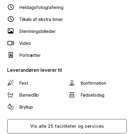
Heldagsfotografering
Book din tid direkte via siden – eller send en besked,
hvis du har spørgsmål.
Tilkøb af ekstra timer
Vi glæder os til at skabe noget særligt sammen.
Stemningsbilleder
Video
Portrætter
Leverandøren leverer til
Fest
Konfirmation
Barnedåb
Fødselsdag
Bryllup
Vis alle 25 faciliteter og services