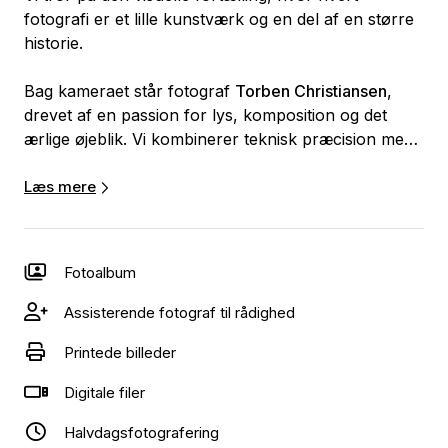
fotografi er et lille kunstværk og en del af en større
historie.
Bag kameraet står fotograf
Torben Christiansen
,
drevet af en passion for lys, komposition og det
ærlige øjeblik. Vi kombinerer teknisk præcision med
en drømmende, legende stil – altid med fokus på det
unikke i mennesket foran linsen.
Læs mere
Vi tilbyder:
Fotoalbum
✨
Bryllupsfotografi
– Vi fanger ikke bare dagen,
men stemningen, blikkene og detaljerne, der gør den
Assisterende fotograf til rådighed
til jeres.
Printede billeder
🎯
Portrætfotografi
– Autentiske portrætter, der
Digitale filer
afspejler personlighed og tilstedeværelse. Til både
private og professionelle formål.
Halvdagsfotografering