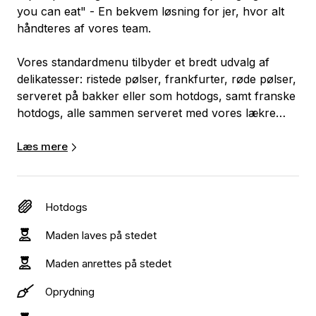
you can eat" - En bekvem løsning for jer, hvor alt
håndteres af vores team.
Vores standardmenu tilbyder et bredt udvalg af
delikatesser: ristede pølser, frankfurter, røde pølser,
serveret på bakker eller som hotdogs, samt franske
hotdogs, alle sammen serveret med vores lækre
brød og dressinger.
Læs mere
Vi har forskellige menuindstillinger med flere
muligheder for tilvalg. Du kan for eksempel vælge
bøffer og hjemmelavede flæskestegssandwiches
Hotdogs
eller frikadelle-sandwiches fra Nr. Onsild slagteren.
Vi tilbyder også veganske pølser og glutenfrie
Maden laves på stedet
pølsebrød efter ønske.
Maden anrettes på stedet
Vi garanterer punktlige leverancer og overholder
Oprydning
alle fødevarestyrelsens retningslinjer med uddannet