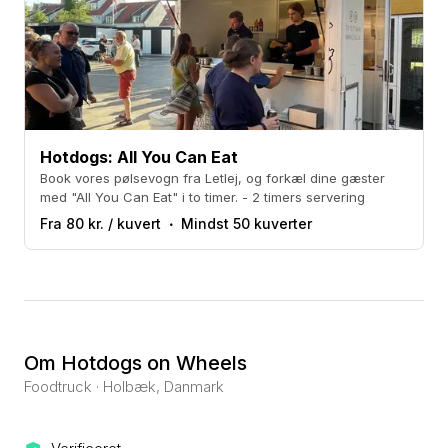
priser på pølsevogne.
Det er den smarte løsning til bryllup, rejsegilde,
åbent hus, fødselsdag eller som natmad til festen.
Vi bruger kun godkendte pølsevogne, har uddannet
personale og tilbyder kvalitetsprodukter.
Hotdogs: All You Can Eat
Book vores pølsevogn fra Letlej, og forkæl dine gæster
med "All You Can Eat" i to timer. - 2 timers servering
Fra 80 kr. / kuvert
Mindst 50 kuverter
Om Hotdogs on Wheels
Foodtruck · Holbæk, Danmark