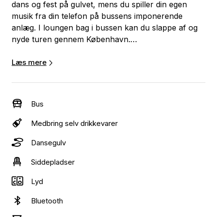
dans og fest på gulvet, mens du spiller din egen
musik fra din telefon på bussens imponerende
anlæg. I loungen bag i bussen kan du slappe af og
nyde turen gennem København.
Som en partybus i København tiltrækker Rudi
Læs mere
opmærksomhed, og du er næsten på øjenhøjde med
forbipasserende. Denne partybus er skabt til
studenterkørsel, polterabend, optog og parader.
Bus
Rudi har plads til 48 festglade mennesker. Uanset
om du vil køre til galla, fødselsdag, herrefrokost,
Medbring selv drikkevarer
firmaarrangement, tøsetur, bryllup, konfirmation,
Dansegulv
sommerfest, fredagsbar eller noget helt unikt, er det
helt op til dig!
Siddepladser
Lyd
Bluetooth