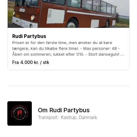
Rudi Partybus
Prisen er for den første time, men ønsker du at køre
længere, kan du tilkøbe flere timer. - Max personer: 48 -
Åben om sommeren, lukket efter 1/10. - Stort dansegulv! -
Kæmpe anlæg med bluetooth - Flot retro bus der vækker
Fra 4.000 kr. / stk
opsigt - Medbring eget alkohol
Om Rudi Partybus
Transport · Kastrup, Danmark