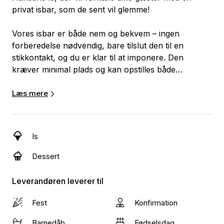
privat isbar, som de sent vil glemme!
Vores isbar er både nem og bekvem – ingen
forberedelse nødvendig, bare tilslut den til en
stikkontakt, og du er klar til at imponere. Den
kræver minimal plads og kan opstilles både
indendørs og udendørs, så dine gæster kan nyde
den forfriskende smag af vaffelis uanset
Læs mere
omgivelserne.
Vi leverer alt, hvad du behøver for at skabe de
Is
lækreste vaffelis. Lad os tage hånd om detaljerne,
mens du fokuserer på at dele glæden ved god smag
Dessert
og uforglemmelige øjeblikke med dine gæster. Gør
din begivenhed ekstraordinær med vores fantastiske
Leverandøren leverer til
isbaroplevelse! 🍦✨
Fest
Konfirmation
Barnedåb
Fødselsdag