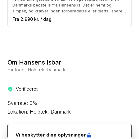
Danmarks bedste is fra Hansens Is. Det er nemt og
simpelt, og kræver ingen forberedelse eller plads. Isbaren
kan stå både ude og inde. Vi leverer alt det i skal bruge
Fra 2.990 kr. / dag
for at lave de dejligste vaffelis: - 50 Vafler - 50 Isbæger
med ske - 2 x Sovs. Vælg mellem jordbær, karamel,
chokolade eller lakrids. - 2 x flødeskum - 15 x Hansens Is
Om Hansens Isbar
Funfood · Holbæk, Danmark
Verificeret
Svarrate: 0%
Lokation: Holbæk, Danmark
Kontakt leverandøren
Vi beskytter dine oplysninger