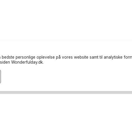
 bedste personlige oplevelse på vores website samt til analytiske formå
siden Wonderfulday.dk.
andører
Ressourcer
eter
Inspiration
dere
Forum