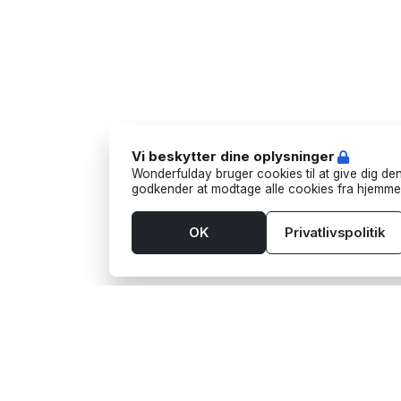
Vi beskytter dine oplysninger
Wonderfulday bruger cookies til at give dig den
godkender at modtage alle cookies fra hjemme
OK
Privatlivspolitik
Værktøjer
Lever
App
Aktivit
Budget
Barten