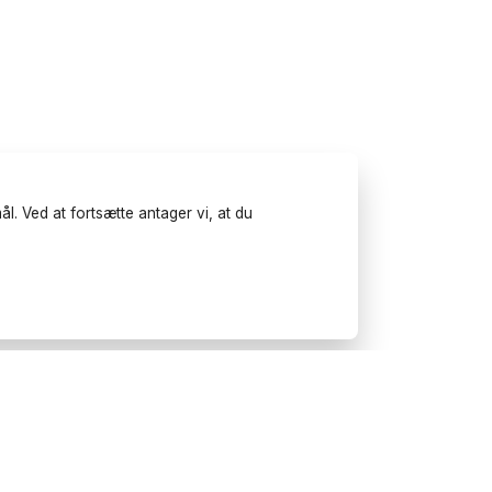
l. Ved at fortsætte antager vi, at du
Prøv Wonderfulday på mobilen
Få inspiration, brug vores
planlægningsværktøjer og book
leverandører til dit næste arrangement.