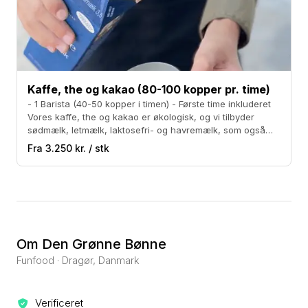
alle typer af personlig branding. Til det større
arrangement kan vi tilbyde at printe unikke kopper
med dit eget logo eller design, mens vi til mindre
arrangementer kan tilbyde hvide neutrale kopper
med jeres eget unikke klistermærke påsat. Vi kan
lave et banner som dækker vores kaffe bar. Eller
Kaffe, the og kakao (80-100 kopper pr. time)
ønsker du at gå all in med en fuld foliering af hele
- 1 Barista (40-50 kopper i timen) - Første time inkluderet
Vores kaffe, the og kakao er økologisk, og vi tilbyder
kaffen bilen, kort sagt det er kun vores fælles
sødmælk, letmælk, laktosefri- og havremælk, som også
fantasi der sætter grænsen.
alle er økologisk. Derudover er vores kopper, låg, mv. alle
Fra 3.250 kr. / stk
bionedbrydelige. Vores sortiment: - Espresso dobbelt -
Americano - Cappuccino - Cafe Latte - Flat White -
Cortado - The - Kakao - Chai The - Cold Chai -
Postevand Mulighed for tilkøb af iskaffe og isthe.
Om Den Grønne Bønne
Funfood · Dragør, Danmark
Verificeret