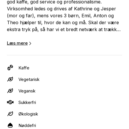
god kaffe, god service og professionalisme.
Virksomhed ledes og drives af Kathrine og Jesper
(mor og far), mens vores 3 børn, Emil, Anton og
Theo hjælper til, hvor de kan og må. Skal der være
ekstra tryk på, så har vi et bredt netværk at trække
på. Vi har mange års erfaring fra servicefag hvor vi
møder mange mennesker og håndterer alle slags
Læs mere
problemstillinger. Du kan derfor trygt lægge dit
arrangement i vores hænder, og være sikker at der
er høj service, store smil og overblik dagen igennem!
Kaffe
VORES PRODUKTER
Vegetarisk
Vegansk
Vi elsker god kaffe, og gode råvare. Men om kaffen
hedder det ene eller det andet betyder ikke det store
Sukkerfri
for os, derfor har vi sparet på alt det fancy
kaffesnak og koncentreret os om at levere god
Økologisk
service og gode råvare til en overkommelig pris. Når
Nøddefri
vi ikke er bundet af faste leverandører, er det til din