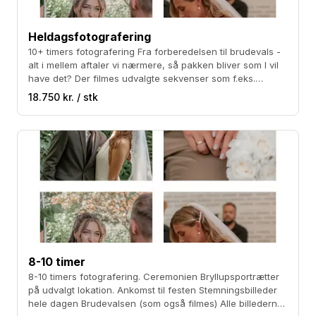
Heldagsfotografering
10+ timers fotografering Fra forberedelsen til brudevals -
alt i mellem aftaler vi nærmere, så pakken bliver som I vil
have det? Der filmes udvalgte sekvenser som f.eks.
brudevalsen. Alle billederne i let redigeret JPEG filer plus
18.750 kr. / stk
100-120 ekstra redigerede billeder i både farve og sort-
hvid Prisen er inklusiv kørsel
8-10 timer
8-10 timers fotografering. Ceremonien Bryllupsportrætter
på udvalgt lokation. Ankomst til festen Stemningsbilleder
hele dagen Brudevalsen (som også filmes) Alle billederne