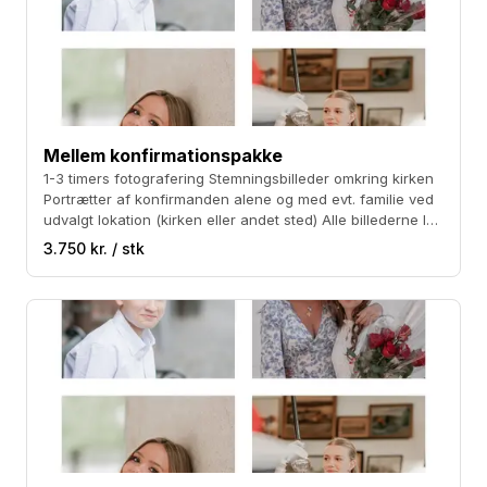
Mellem konfirmationspakke
1-3 timers fotografering Stemningsbilleder omkring kirken
Portrætter af konfirmanden alene og med evt. familie ved
udvalgt lokation (kirken eller andet sted) Alle billederne let
redigeret i JPEG filer samt 30-40 ekstra redigerede
3.750 kr. / stk
billeder. Sort/hvide billeder kan tilkøbes for 500 kr. Prisen
er med kørsel på Sjælland