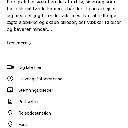
Fotografi har været en del af mit liv, siden jeg som
barn fik mit første kamera i hånden. I dag arbejder
jeg med det, jeg brænder allermest for: at indfange
ægte øjeblikke og skabe billeder, der vækker følelser
og bevarer minder.
Jeg tror på, at de bedste billeder opstår, når
Læs mere
mennesker føler sig trygge og kan være sig selv.
Derfor lægger jeg stor vægt på en afslappet og
nærværende oplevelse, hvor du ikke skal tænke på
Digitale filer
kameraet, men blot nyde øjeblikket.
Halvdagsfotografering
Uanset om jeg fotograferer bryllupper,
Stemningsbilleder
konfirmationer, familier, portrætter eller særlige
begivenheder, er mit mål altid det samme: at fortælle
Portrætter
din historie gennem autentiske billeder med
personlighed, varme og nærvær.
Rejsedestination
Fest
Jeg arbejder med øje for detaljen, lyset og de små