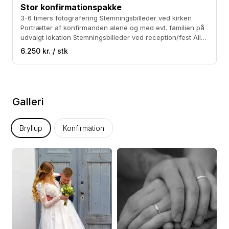
Stor konfirmationspakke
3-6 timers fotografering Stemningsbilleder ved kirken
Portrætter af konfirmanden alene og med evt. familien på
udvalgt lokation Stemningsbilleder ved reception/fest Alle
billederne i let redigeret JPEG filer samt 50-60 ekstra
6.250 kr. / stk
redigerede. Sort/hvide billeder kan tilkøbes for 800 kr.
Prisen er med kørsel på Sjælland
Galleri
Bryllup
Konfirmation