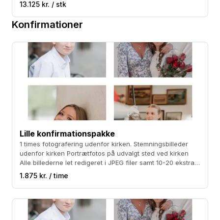
let redigeret i JPEG filer plus 100 ekstra redigerede billeder
13.125 kr. / stk
Prisen er inklusiv kørsel på Sjælland. Sort/hvide billeder
kan tilkøbes for 1200 kr.
Konfirmationer
Lille konfirmationspakke
1 times fotografering udenfor kirken. Stemningsbilleder
udenfor kirken Portrætfotos på udvalgt sted ved kirken
Alle billederne let redigeret i JPEG filer samt 10-20 ekstra
redigerede billeder. Sort/hvide billeder kan tilkøbes for 300
1.875 kr. / time
kr. Prisen er med kørsel i Københavnsområdet.