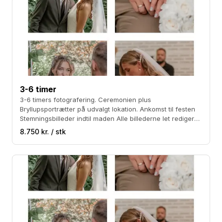
3-6 timer
3-6 timers fotografering. Ceremonien plus
Bryllupsportrætter på udvalgt lokation. Ankomst til festen
Stemningsbilleder indtil maden Alle billederne let redigeret
i JPEG filer plus 50-60 ekstra redigerede billeder Prisen er
8.750 kr. / stk
inklusiv kørsel på Sjælland. Sort/hvide billeder kan tilkøbes
for 800 kr.