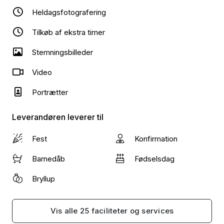
Heldagsfotografering
Book din tid direkte via siden – eller send en besked,
hvis du har spørgsmål.
Tilkøb af ekstra timer
Vi glæder os til at skabe noget særligt sammen.
Stemningsbilleder
Video
Portrætter
Leverandøren leverer til
Fest
Konfirmation
Barnedåb
Fødselsdag
Bryllup
Vis alle 25 faciliteter og services