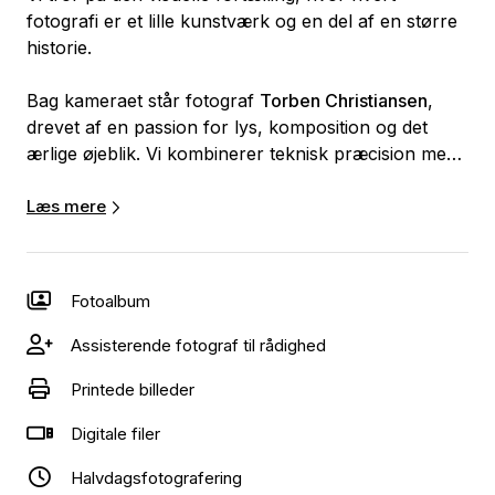
fotografi er et lille kunstværk og en del af en større
historie.
Bag kameraet står fotograf
Torben Christiansen
,
drevet af en passion for lys, komposition og det
ærlige øjeblik. Vi kombinerer teknisk præcision med
en drømmende, legende stil – altid med fokus på det
unikke i mennesket foran linsen.
Læs mere
Vi tilbyder:
Fotoalbum
✨
Bryllupsfotografi
– Vi fanger ikke bare dagen,
men stemningen, blikkene og detaljerne, der gør den
Assisterende fotograf til rådighed
til jeres.
Printede billeder
🎯
Portrætfotografi
– Autentiske portrætter, der
Digitale filer
afspejler personlighed og tilstedeværelse. Til både
private og professionelle formål.
Halvdagsfotografering