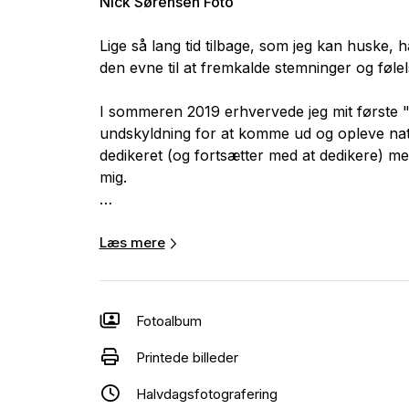
Nick Sørensen Foto
Lige så lang tid tilbage, som jeg kan huske, 
den evne til at fremkalde stemninger og føle
I sommeren 2019 erhvervede jeg mit første "
undskyldning for at komme ud og opleve nat
dedikeret (og fortsætter med at dedikere) me
mig.
I 2021 fik jeg muligheden for at deltage i mit 
at dette var min retning.
Læs mere
I min naturfotografering bevæger jeg mig o
vandet. Jeg har en dyb kærlighed til de var
Fotoalbum
stråler rammer atmosfæren.
Printede billeder
Halvdagsfotografering