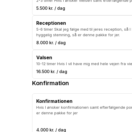
2-3 timer Hvis I ønsker vielsen samt efterfølge
5.500 kr. / dag
Receptionen
5-6 timer Skal jeg følge med til jeres reception, så I kan få billeder af kagen og alle jeres gæster i en
hyggelig stemning, så er denne pakke for jer.
8.000 kr. / dag
Valsen
10-12 timer Hvis I vil have mig med hele vejen
16.500 kr. / dag
Konfirmation
Konfirmationen
Hvis I ønsker konfirmationen samt efterfølgende port
er denne pakke for jer
4.000 kr. / dag