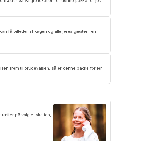
nde portrætter på valgte lokation, er denne pakke for jer.
 fra vielsen frem til brudevalsen, så er denne pakke for jer.
rætter på valgte lokation,