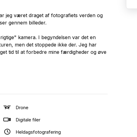
har jeg været draget af fotografiets verden og
lser gennem billeder.
rigtige" kamera. I begyndelsen var det en
uren, men det stoppede ikke der. Jeg har
get tid til at forbedre mine færdigheder og øve
første bryllup, og det blev hurtigt klart for mig,
fte omkring solopgang og solnedgang ved
me farver og nuancer, solen skaber, når dens
Drone
Digitale filer
Heldagsfotografering