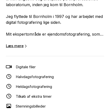
laboratorium, inden jeg kom til Bornholm.
Jeg flyttede til Bornholm i 1997 og har arbejdet med
digital fotografering lige siden.
Mit ekspertområde er ejendomsfotografering, som
jeg har beskæftiget mig med i flere år, sammen med
fotografering til bryllupper, konfirmationer,
Læs mere
fødselsdage og lignende begivenheder.
Min store passion er den bornholmske natur. Jeg
Digitale filer
har også deltaget i reportagefotografering i
samarbejde med Snogebæk Havnefest, hvor jeg har
Halvdagsfotografering
fotograferet de sidste 6 år.
Heldagsfotografering
Mit motto er: Når der skal være fest, er
Tilkøb af ekstra timer
PhotoBornholm det bedste valg.
Stemningsbilleder