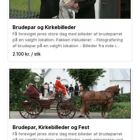
Brudepar og Kirkebilleder
Få foreviget jeres store dag med billeder af brudeparret
på en valgfri lokation. Pakken inkluderer: - Fotografering
af brudepar på en valgfri lokation - Billeder fra inde i
kirken, samt udenfor kirken, når jeres gæster ønsker jer
2.100 kr. / stk
tillykke - Billeder i høj RAW-opløsning - Mail og CD-rom
med jeres billeder
Brudepar, Kirkebilleder og Fest
Få foreviget jeres store dag med billeder af brudeparret
på en valgfri lokation, kirkebilleder, samt ankomsten ved