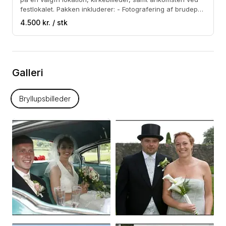
festlokalet. Pakken inkluderer: - Fotografering af brudepar
på en valgfri lokation - Billeder fra kirken, samt ude foran,
4.500 kr. / stk
når jeres gæster ønsker jer tillykke - Parvis af gæsterne
ved ankomst til festen - Parvis ved bordet under forretten.
- Billeder i høj RAW-opløsning - Mail og CD-rom med jeres
billeder
Galleri
Bryllupsbilleder