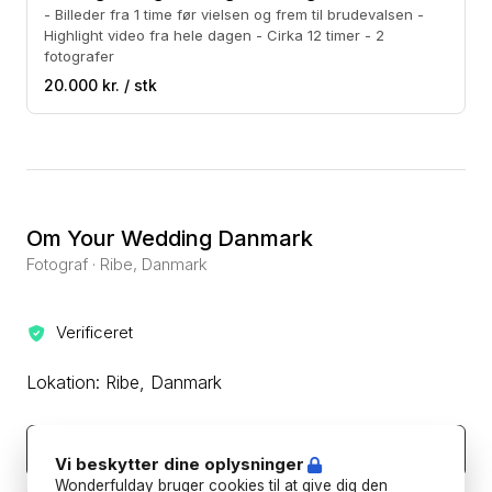
- Billeder fra 1 time før vielsen og frem til brudevalsen -
Highlight video fra hele dagen - Cirka 12 timer - 2
fotografer
20.000 kr. / stk
Om Your Wedding Danmark
Fotograf · Ribe, Danmark
Verificeret
Lokation: Ribe, Danmark
Kontakt leverandøren
Vi beskytter dine oplysninger
Wonderfulday bruger cookies til at give dig den
Beskyt din betaling ved aldrig at overføre eller kommunikere