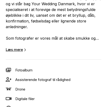
og vi står bag Your Wedding Danmark, hvor vi er
specialiseret i at forevige de mest betydningsfulde
øjeblikke i dit liv, uanset om det er et bryllup, dåb,
konfirmation, fødselsdag eller lignende store
anledninger.
Som fotografer er vores mål at skabe smukke og
autentiske billeder, der fortæller historien om din
særlige begivenhed. Vi forstår vigtigheden af at
Læs mere
fange øjeblikke, der vil blive husket og værdsat i
mange år fremover. Vi er dedikerede til at levere en
professionel og personlig service til vores kunder. Vi
Fotoalbum
lytter til jeres ønsker og behov og tilpasser vores
tilgang for at sikre, at vi opfylder dine forventninger.
Assisterende fotograf til rådighed
Drone
Book eller kontakt os her på siden, og fortæl om
jeres behov - vi ser frem til at være en del af din
Digitale filer
særlige begivenhed og skabe minder, der varer