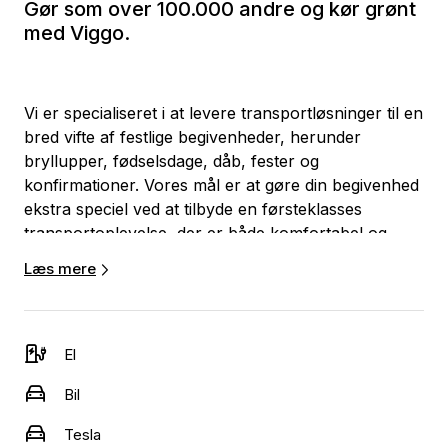
Gør som over 100.000 andre og kør grønt
med Viggo.
Vi er specialiseret i at levere transportløsninger til en
bred vifte af festlige begivenheder, herunder
bryllupper, fødselsdage, dåb, fester og
konfirmationer. Vores mål er at gøre din begivenhed
ekstra speciel ved at tilbyde en førsteklasses
transportoplevelse, der er både komfortabel og
stilfuld.
Læs mere
Vores dedikerede team af erfarne chauffører er ikke
kun professionelle og pålidelige, men også venlige
og imødekommende. Vi sætter en ære i at levere en
El
førsteklasses kundeservice og sikre, at du og dine
Bil
gæster føler jer trygge og godt taget imod under
hele transporten.
Tesla