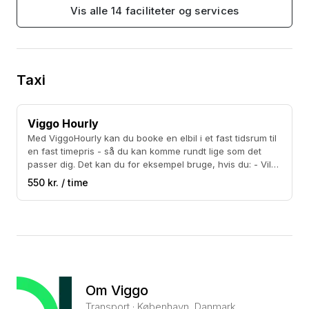
Vis alle 14 faciliteter og services
Taxi
Viggo Hourly
Med ViggoHourly kan du booke en elbil i et fast tidsrum til
en fast timepris - så du kan komme rundt lige som det
passer dig. Det kan du for eksempel bruge, hvis du: - Vil
hentes fra bryllup og køre rundt med fotografen - Vil
550 kr. / time
transportere en ell. flere gæster Prisen er 550 kr./time for
1-4 personer og 650 kr./time for 5-8 personer. Vi kører fra
én time og opefter - om aftenen og i weekenderne skal
du dog booke mindst to timer. Betingelser Du kan
maksimalt køre 20 km per time.
Om Viggo
Transport · København, Danmark