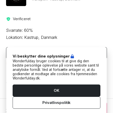
Verificeret
Svarrate: 60%
Lokation: Kastrup, Danmark
Kontakt leverandøren
Vi beskytter dine oplysninger
Wonderfulday bruger cookies til at give dig den
Beskyt din betaling ved aldrig at overføre eller kommunikere
uden for Wonderfulday's hjemmeside eller app.
bedste personlige oplevelse på vores website samt til
analytiske formål. Ved at fortsætte antager vi, at du
godkender at modtage alle cookies fra hjemmesiden
Forudbetalings- og afbestillingspolitik
Wonderfulday.dk.
Tilføj datoer for at se forudbetalings- og
afbestillingspoltikken for din reservation.
OK
Privatlivspolitik
0 kr. DKK
Fortsæt
Vælg dato