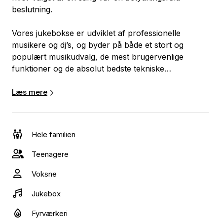
beslutning.
Vores jukebokse er udviklet af professionelle
musikere og dj’s, og byder på både et stort og
populært musikudvalg, de mest brugervenlige
funktioner og de absolut bedste tekniske
specifikationer!
Læs mere
Sir Juke er et 100 % dansk-udviklet produkt, der
kombinerer den traditionelle jukebox med et hav af
nye og moderne faciliteter. Foruden den klassiske
Hele familien
jukebox-funktion kan Sir Juke også akkompagnere
til festsange og fungere som intelligent DJ.
Teenagere
Voksne
Desuden er altid sikre på at vores jukebokse er
opdateret med alt det nye, men selvfølgelig også de
Jukebox
gode gamle.
Fyrværkeri