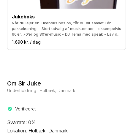
Jukeboks
Når du lejer en jukeboks hos os, får du alt samlet i én
pakkeløsning: - Stort udvalg af musiktemaer – eksempelvis
60’er, 70’er og 80’er-musik - DJ Tema med speak - Lav din
egen spilleliste hjemmefra - Musik akkompagnement til
1.690 kr. / dag
festsange - Traditionel jukeboks med tusindvis af
musiknumre - Musiktilpassede diskolys - Mulighed for at
fastlåse lydniveau og musikgenre efter ønske
Om Sir Juke
Underholdning · Holbæk, Danmark
Verificeret
Svarrate: 0%
Lokation: Holbæk, Danmark