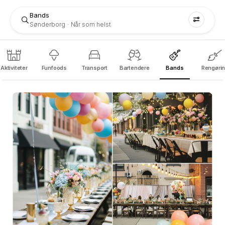
Bands
Sønderborg
Når som helst
Aktiviteter
Funfoods
Transport
Bartendere
Bands
Rengøri